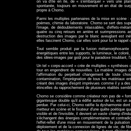
on va d'île en île, de « s'embarquer » vers une plan
spontanée, toujours en mouvement et en état de surp
propre à Chomo.
Parmi les multiples partenaires de la mise en scène : 
poèmes, chimie du laboratoire. Chomo se sert des sup
l'image, de dédoublements inlassables, d'effets-méta
quatre ou cinq retours en arrière et surimpressions as
destruction des images par le blanc aveuglant est in
elles fascinent Chomo, car elles sont pour lui le rappel
Tout semble produit par la fusion métamorphosante 
énergétiques entre les supports, le lumineux, le coloré
des idées-images par goût pour le paradoxe troublant, l'a
Un tel « corps-accord » crée de multiples « synthèses d
tour en engendrent de nouvelles. La matière images de 
l'affirmation du perpétuel changement de toute ch
contamination, l'imprégnation de tous les matériaux en
créant des images d'esprit imprévues comme il y a des m
étincelles du rapprochement de plusieurs réalités sembl
Chomo se considère comme créateur non pas de « forme
gigantesque double qu'il a édifié autour de lui, est un
perdue. Par celui-ci, Chomo ratifie la dysharmonie dont il
metteur en scène et le fixateur d'une quête poétique qua
visible et de l'invisible, il devient un vaste champ d'in
s'échangent des énergies complémentaires et contradict
l'effet-reflet d'une mise en mouvement de la pulsation
déploiement et de la connexion de lignes de vie, de fib