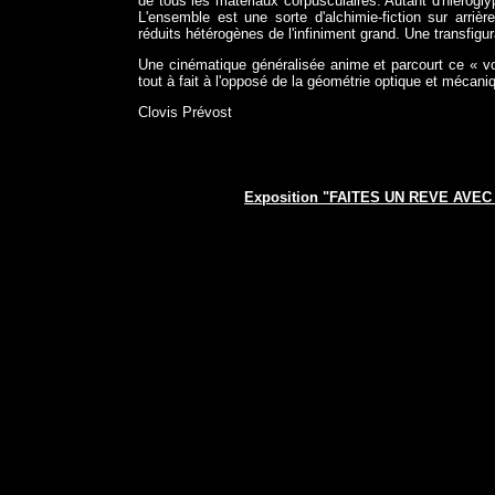
de tous les matériaux corpusculaires. Autant d'hiérogly
L'ensemble est une sorte d'alchimie-fiction sur arriè
réduits hétérogènes de l'infiniment grand. Une transfigur
Une cinématique généralisée anime et parcourt ce « vor
tout à fait à l'opposé de la géométrie optique et mécaniq
Clovis Prévost
Exposition "FAITES UN REVE AVEC C