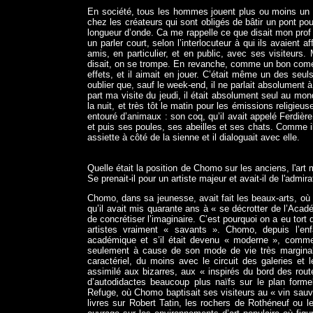
En société, tous les hommes jouent plus ou moins un r
chez les créateurs qui sont obligés de bâtir un pont p
longueur d’onde. Ca me rappelle ce que disait mon prof 
un parler court, selon l’interlocuteur à qui ils avaien
amis, en particulier, et en public, avec ses visiteurs. 
disait, on se trompe. En revanche, comme un bon comédi
effets, et il aimait en jouer. C’était même un des seuls
oublier que, sauf le week-end, il ne parlait absolument 
part ma visite du jeudi, il était absolument seul au mo
la nuit, et très tôt le matin pour les émissions religieu
entouré d’animaux : son coq, qu’il avait appelé Ferdière,
et puis ses poules, ses abeilles et ses chats. Comme il dis
assiette à côté de la sienne et il dialoguait avec elle.
Quelle était la position de Chomo sur les anciens, l'art
Se prenait-il pour un artiste majeur et avait-il de l'admi
Chomo, dans sa jeunesse, avait fait les beaux-arts, où 
qu’il avait mis quarante ans à « se décrotter de l’Acadé
de concrétiser l’imaginaire. C’est pourquoi on a eu tort d
artistes vraiment « savants ». Chomo, depuis l’enf
académique et s’il était devenu « moderne », comme qu
seulement à cause de son mode de vie très marginal 
caractériel, du moins avec le circuit des galeries et le
assimilé aux bizarres, aux « inspirés du bord des rout
d’autodidactes beaucoup plus naïfs sur le plan formel 
Refuge, où Chomo baptisait ses visiteurs au « vin sauvag
livres sur Robert Tatin, les rochers de Rothéneuf ou le