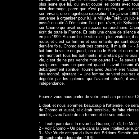
plus jeune que lui, qui avait coupé les ponts avec tous
bien dommage, parce que c’est peu après que j’ai comme
son vivant, une magnifique exposition. En janvier 1991,
parvenue à organiser pour lui, à Milly-la-Forêt, un jubil
passé ensuite à l’émission Faut pas rêver, de Sylvain
sur Chomo qui avait eu un succès extraordinaire. Chom
écrit de toute la France. Et puis une chape de silence e
en juin 1999. Aujourd’hui le site n’est plus visitable, il 
route, et c’est sa femme et ses enfants qui sont dép
dernière fois, Chomo était très content. Il m’a dit : « - 
fait faire la visite en grand, on a bu le Porto et on est
me montrant tous les bâtiments, m’arrêtant par le bras, 
vie, c’est de ne pas vendre mon oeuvre ! ». Je savais 
sculptures, mais uniquement quand il avait besoin d’a
débarquement spirituel, tourné avec Jean-Pierre Nadau et
être montré, ajoutant : « Une femme ne vend pas ses enf
dégoûté par les galeries qui l’avaient refusé, il avai
indépendance.
Pouvez-vous nous parler de votre prochain projet sur 
L’idéal, et nous sommes beaucoup à l’attendre, ce sera
de Chomo et aussi, si c’était possible, de faire class
bientôt, avec l’aide de sa femme et de ses enfants.
1 - Texte paru dans la revue La Grappe, n° 74, Le Mée, 
2 - Voir Chomo – Un pavé dans la vase intellectuelle, pr
3 - Voir ’étude critique du livre des Editions Simoën p
39, septembre-décembre 1979.