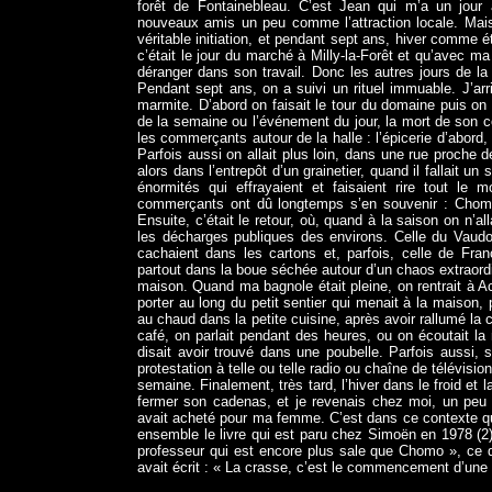
forêt de Fontainebleau. C’est Jean qui m’a un jou
nouveaux amis un peu comme l’attraction locale. Mais
véritable initiation, et pendant sept ans, hiver comme 
c’était le jour du marché à Milly-la-Forêt et qu’avec ma
déranger dans son travail. Donc les autres jours de la
Pendant sept ans, on a suivi un rituel immuable. J’ar
marmite. D’abord on faisait le tour du domaine puis on
de la semaine ou l’événement du jour, la mort de son coq
les commerçants autour de la halle : l’épicerie d’abord,
Parfois aussi on allait plus loin, dans une rue proche
alors dans l’entrepôt d’un grainetier, quand il fallait 
énormités qui effrayaient et faisaient rire tout le 
commerçants ont dû longtemps s’en souvenir : Chomo, c
Ensuite, c’était le retour, où, quand à la saison on n
les décharges publiques des environs. Celle du Vaudoué
cachaient dans les cartons et, parfois, celle de Fra
partout dans la boue séchée autour d’un chaos extraordi
maison. Quand ma bagnole était pleine, on rentrait à Ach
porter au long du petit sentier qui menait à la maison, 
au chaud dans la petite cuisine, après avoir rallumé la 
café, on parlait pendant des heures, ou on écoutait l
disait avoir trouvé dans une poubelle. Parfois aussi, 
protestation à telle ou telle radio ou chaîne de télévisi
semaine. Finalement, très tard, l’hiver dans le froid et la
fermer son cadenas, et je revenais chez moi, un peu
avait acheté pour ma femme. C’est dans ce contexte que,
ensemble le livre qui est paru chez Simoën en 1978 (
professeur qui est encore plus sale que Chomo », ce 
avait écrit : « La crasse, c’est le commencement d’une 