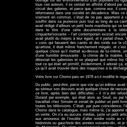
ouvrage sur les environnements d’art populaire où figura
tous ces auteurs, il se sentait en affinité d’abord par so
circuit des galeries, et parce que, comme eux, il consi
réformateur dans une société en décadence. Mais ce qui
vraiment en commun, c’était de ne pas appartenir à ce
souffrir dans sa jeunesse puis tout au long de sa carriè
avait rédigé d’ailleurs un petit texte manifeste qui se t
dans le titre d’une série documentaire à la télé
cinquante/soixante – l’art contemporain existait encore
avait plutôt du mépris à leur égard, et il parlait d’eu
« cons qui faisaient des carrés et des ronds sur la c
qu’artiste, il était même franchement mégalo, et c’est 
quelque chose qu’il mettait au-dessus de lui-même, une 
d’une humilité émouvante : la chimie de la matière, l
détestait les galeristes et se plaignait que même Iris C
tout ce qui était art primitif, évidemment, il adorait ça
ça qu’il avait trouvée dans des magazines à la décharg
Votre livre sur Chomo paru en 1978 a-t-il modifié le regar
Du public, peut-être, parce que voir qu’un éditeur avai
au sérieux son discours avait quelque chose de rassuran
ce livre, après bien des difficultés – il m’a été ref
Durand par exemple, qui était alors au Seuil, ou par 
travaillait chez Simoën et venait de publier un petit livre
toutes les télévisions. C’était, par pure coïncidence, l’é
Chomo dans le catalogue, mais même là, j’ai apporté des 
en vente. On n’a eu aucuns médias, juste un petit articl
aux amoureux de l’insolite d’aller rendre visite au «
hédoniste ou gauchiste des années soixante-dix, et j