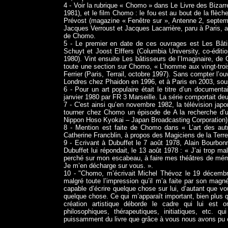
4 - Voir la rubrique « Chomo » dans Le Livre des Bizarr
1981), et le film Chomo : le fou est au bout de la flèch
Prévost (magazine « Fenêtre sur », Antenne 2, septembr
Jacques Verroust et Jacques Lacarrière, paru à Paris, au
de Chomo.
5 - Le premier en date de ces ouvrages est Les Bât
Schuyt et Joost Elffers (Columbia University, co-éd
1980). Vint ensuite Les bâtisseurs de l’Imaginaire, de 
toute une section sur Chomo, « L’homme aux vingt-troi
Ferrier (Paris, Terrail, octobre 1997). Sans compter l’
Londres chez Phaidon en 1996, et à Paris en 2003, sous le 
6 - Pour un art populaire était le titre d’un documen
janvier 1980 par FR 3 Marseille. La série comportait de
7 - C'est ainsi qu’en novembre 1982, la télévision japo
tourner chez Chomo un épisode de A la recherche d’
Nippon Hoso Kyokai – Japan Broadcasting Corporation)
8 - Mention est faite de Chomo dans « L’art des aut
Catherine Francblin, à propos des Magiciens de la Terre
9 - Ecrivant à Dubuffet le 7 août 1978, Alain Bourbon
Dubuffet lui répondait, le 13 août 1978 : « J’ai trop 
perché sur mon escabeau, à faire mes théâtres de mémoi
Je m’en décharge sur vous. ».
10 - "Chomo, m’écrivait Michel Thévoz le 19 décembre 
malgré toute l’impression qu’il m’a faite par son magn
capable d’écrire quelque chose sur lui, d’autant que v
quelque chose. Ce qui m’apparaît important, bien plus 
création artistique déborde le cadre qui lui est o
philosophiques, thérapeutiques, initiatiques, etc. qui
puissamment du livre que grâce à vous nous avons pu ob