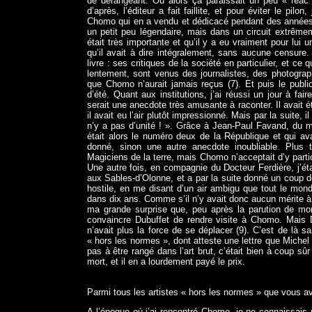
de dérangeant. Ou alors ça paraissait un peu « réac 
d’après, l’éditeur a fait faillite, et pour éviter le pilo
Chomo qui en a vendu et dédicacé pendant des années.
un petit peu légendaire, mais dans un circuit extrêmem
était très importante et qu’il y a eu vraiment pour lui 
qu’il avait à dire intégralement, sans aucune censure
livre : ses critiques de la société en particulier, et c
lentement, sont venus des journalistes, des photograp
que Chomo n’aurait jamais reçus (7). Et puis le publi
d’été. Quant aux institutions, j’ai réussi un jour à fa
serait une anecdote très amusante à raconter. Il avait é
il avait eu l’air plutôt impressionné. Mais par la suite, il
n’y a pas d’unité ! ». Grâce à Jean-Paul Favand, du mu
était alors le numéro deux de la République et qui av
donné, sinon une autre anecdote inoubliable. Plus 
Magiciens de la terre, mais Chomo n’acceptait d’y partic
Une autre fois, en compagnie du Docteur Ferdière, j’é
aux Sables-d’Olonne, et a par la suite donné un coup de 
hostile, en me disant d’un air ambigu que tout le monde 
dans dix ans. Comme s’il n’y avait donc aucun mérite à
ma grande surprise que, peu après la parution de mon
convaincre Dubuffet de rendre visite à Chomo. Mais Du
n’avait plus la force de se déplacer (9). C’est de là sa
« hors les normes », dont atteste une lettre que Miche
pas à être rangé dans l’art brut, c’était bien à coup sûr
mort, et il en a lourdement payé le prix.
Parmi tous les artistes « hors les normes » que vous 
A l’époque où j’ai rencontré Chomo, je ne connaissais r