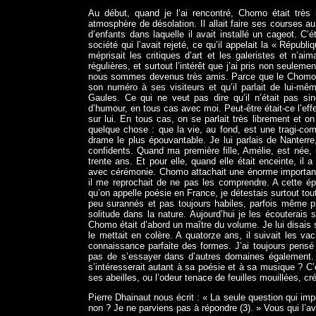
Au début, quand je l’ai rencontré, Chomo était très i
atmosphère de désolation. Il allait faire ses courses au
d’enfants dans laquelle il avait installé un cageot. C’
société qui l’avait rejeté, ce qu’il appelait la « Répub
méprisait les critiques d’art et les galeristes et n’aim
régulières, et surtout l’intérêt que j’ai pris non seule
nous sommes devenus très amis. Parce que le Chomo int
son numéro à ses visiteurs et qu’il parlait de lui-
Gaules. Ce qui ne veut pas dire qu’il n’était pas si
d’humour, en tous cas avec moi. Peut-être était-ce l’ef
sur lui. En tous cas, on se parlait très librement et o
quelque chose : que la vie, au fond, est une tragi-co
drame le plus épouvantable. Je lui parlais de Nanterre,
confidents. Quand ma première fille, Amélie, est née, 
trente ans. Et pour elle, quand elle était enceinte, il 
avec cérémonie. Chomo attachait une énorme importance
il me reprochait de ne pas les comprendre. A cette épo
qu’on appelle poésie en France, je détestais surtout tou
peu surannés et pas toujours habiles, parfois même pres
solitude dans la nature. Aujourd’hui je les écouterai
Chomo était d’abord un maître du volume. Je lui disais s
le mettait en colère. A quatorze ans, il suivait les 
connaissance parfaite des formes. J’ai toujours pensé
pas de s’essayer dans d’autres domaines également. M
s’intéresserait autant à sa poésie et à sa musique ? 
ses abeilles, ou l’odeur tenace de feuilles mouillées, cr
Pierre Dhainaut nous écrit : « La seule question qui imp
non ? Je ne parviens pas à répondre (3). » Vous qui l’