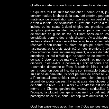
Quelles ont été vos réactions et sentiments en découv
Ce qui m’a tout de suite fasciné chez Chomo, c’est, je d
consommation, le choix de la pauvreté extrême pour pr
matériaux de récupération pour opérer, si l’on peut dire
c’était à la fois une spiritualité à l’état pur, c’est-à-d
indiens ou les saints à demi cinglés des premiers tem
sculpture, poésie, architecture, avec en particulier ces 
de voitures en guise de toit, qui sont sans doute le
considérais comme des chefs d’œuvre d’« architecture
visiteurs étaient baba devant les sculptures et les bâ
réserves à son endroit, ou alors, en groupe, riaient fr
fascinaient, et je crois avoir été un des premiers à p
d’exceptionnel dans son enseignement, au-delà du caboti
questions, et qui n’était que sa façon de se mettre e
consacré deux ans de ma vie à recueillir et mettre e
discours, c’est-à-dire la pensée qui animait toute so
« samedis, dimanche et fêtes, à partir de 14h », et faisa
sur la route, on pouvait lire, dans son inimitable écritu
suis riche de pauvreté, ils sont pauvres de richesse. »
à l’intellectualisme ambiant, en un sens bien pire que 
jalonné de jouets cassés, il y avait aussi des choses 
de sortie : le rêve ! ». Ou alors : « La vitesse est une
même : « Chomo, gardien des valeurs spirituelles à l
l’époque, la plupart des gens trouvaient ça délirant.
paradigme de ce que, dans l’art populaire américain, on a
Quel lien aviez-vous avec l’homme ? Que pensez-vous 