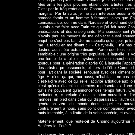
Mes amis les plus proches étaient des artistes très 
C’est par la fréquentation de Chomo que je suis entré
marginal. Par la suite, je me suis intéressé aussi à 
nomade forain et un homme à femmes, alors que Chomo
connaissance, comme dans Narcisse et Goldmund de H
j’aurais aimé faire avec Tatin ce que j’ai fait avec C
prédicateurs et des enseignants. Malheureusement j’h
n’avais pas les moyens de me déplacer aussi souvent qu’
projet ne s’est pas fait. Je me rappelle qu’un jour, je lui
me l’a rendu en me disant : « - Ce type-là, il n’a pas
destins aurait été extraordinaire. Parce que tous les
semblable : une origine très populaire, à laquelle ils v
une forme de « folie » mystique ou de recherche spirit
gourous pour la génération d’après 68 à laquelle j’appar
des artistes professionnels, et fiers de l’être. Comme 
pour l’art dans la société, renouant avec des dimensi
âge. Et c’est ça qui, moi aussi, m’habitait : ne pas pe
c’est-à-dire avec ce qui relie l’activité artistique aux
c’est qu’eux étaient les derniers représentants d’un
qu’ils ne pouvaient qu’annoncer des temps futurs. C’est
préludien », « prélude à une initiation nouvelle ». 
mondes, un pied dans celui qui disparaissait, l’autre 
génération zéro du monde dans lequel les nouvel
contrairement à nous, sans point de comparaison avec
mais intenable, à la limite de la schizophrénie, et avec 
Matériellement, que reste-t-il de Chomo aujourd’hui
Achères-la- Forêt ?
La dernière fois que j’ai vu Chomo, c’était en juin 19