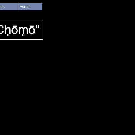
ens
Forum