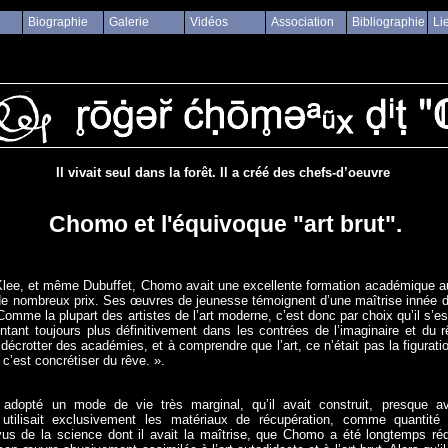
Biographie
Galerie
Vidéos
Association
Bibliographie
Li
Il vivait seul dans la forêt. Il a créé des chefs-d’oeuvre
Chomo et l'équivoque "art brut".
e, et même Dubuffet, Chomo avait une excellente formation académique au d
 de nombreux prix. Ses œuvres de jeunesse témoignent d’une maîtrise innée 
Comme la plupart des artistes de l’art moderne, c’est donc par choix qu’il s’e
rientant toujours plus définitivement dans les contrées de l’imaginaire et du 
e décrotter des académies, et à comprendre que l’art, ce n’était pas la figurat
t c’est concrétiser du rêve. ».
t adopté un mode de vie très marginal, qu’il avait construit, presque a
l utilisait exclusivement les matériaux de récupération, comme quantité 
us de la science dont il avait la maîtrise, que Chomo a été longtemps réd