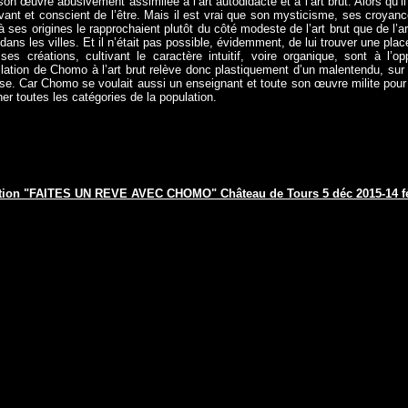
on œuvre abusivement assimilée à l’art autodidacte et à l’art brut. Alors qu’il 
savant et conscient de l’être. Mais il est vrai que son mysticisme, ses croyan
e à ses origines le rapprochaient plutôt du côté modeste de l’art brut que de l’ar
 dans les villes. Et il n’était pas possible, évidemment, de lui trouver une pla
ses créations, cultivant le caractère intuitif, voire organique, sont à l’
ilation de Chomo à l’art brut relève donc plastiquement d’un malentendu, sur 
ose. Car Chomo se voulait aussi un enseignant et toute son œuvre milite pour u
her toutes les catégories de la population.
tion "FAITES UN REVE AVEC CHOMO" Château de Tours 5 déc 2015-14 f