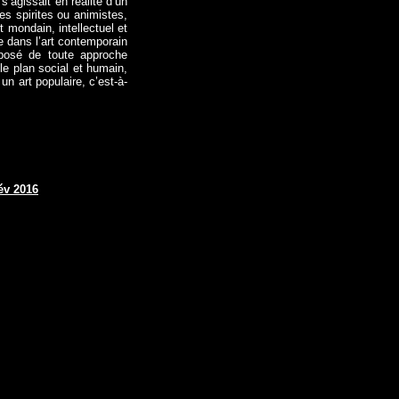
s’agissait en réalité d’un
ces spirites ou animistes,
t mondain, intellectuel et
ce dans l’art contemporain
opposé de toute approche
le plan social et humain,
n art populaire, c’est-à-
év 2016