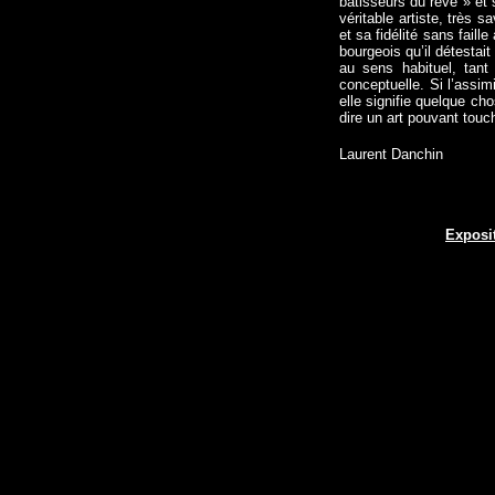
bâtisseurs du rêve » et s
véritable artiste, très 
et sa fidélité sans faill
bourgeois qu’il détestait
au sens habituel, tant 
conceptuelle. Si l’assim
elle signifie quelque ch
dire un art pouvant touc
Laurent Danchin
Exposi